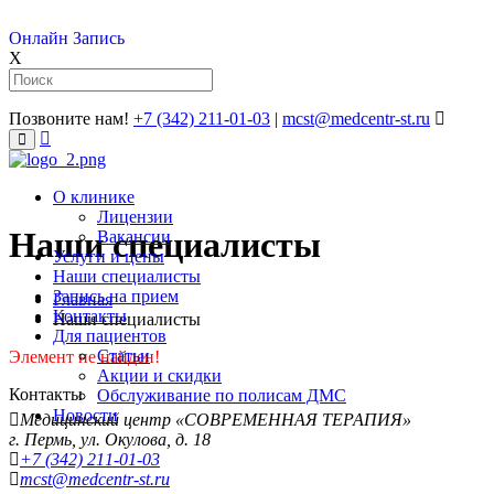
Онлайн Запись
X
Позвоните нам!
+7 (342) 211-01-03
|
mcst@medcentr-st.ru
�����������
����
О клинике
Лицензии
Наши специалисты
Вакансии
Услуги и цены
Наши специалисты
Запись на прием
Главная
Контакты
Наши специалисты
Для пациентов
Статьи
Элемент не найден!
Акции и скидки
Контакты
Обслуживание по полисам ДМС
Новости
Медицинский центр «СОВРЕМЕННАЯ ТЕРАПИЯ»
г. Пермь, ул. Окулова, д. 18
+7 (342) 211-01-03
mcst
@medcentr-st.ru