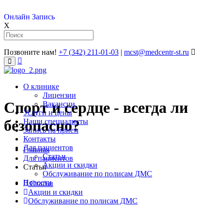
Онлайн Запись
X
Позвоните нам!
+7 (342) 211-01-03
|
mcst@medcentr-st.ru
�����������
����
О клинике
Лицензии
Спорт и сердце - всегда ли
Вакансии
Услуги и цены
безопасно?
Наши специалисты
Запись на прием
Контакты
Для пациентов
Главная
Статьи
Для пациентов
Акции и скидки
Статьи
Обслуживание по полисам ДМС
Новости
Статьи
Акции и скидки
Обслуживание по полисам ДМС