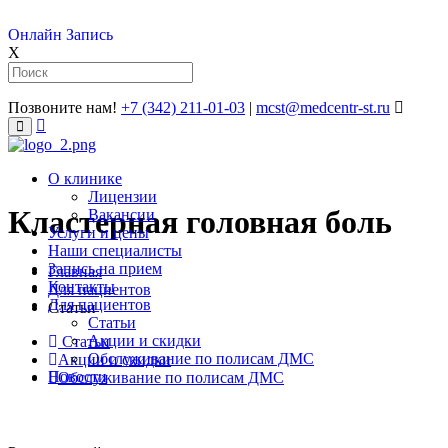
Онлайн Запись
X
Позвоните нам!
+7 (342) 211-01-03
|
mcst@medcentr-st.ru
�����������
����
О клинике
Лицензии
Кластерная головная боль
Вакансии
Услуги и цены
Наши специалисты
Запись на прием
Главная
Контакты
Для пациентов
Для пациентов
Статьи
Статьи
Акции и скидки
Статьи
Обслуживание по полисам ДМС
Акции и скидки
Новости
Обслуживание по полисам ДМС