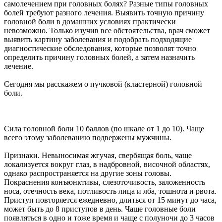
самолечением при головных болях? Разные типы головных
болей требуют разного лечения. Выявить точную причину
головной боли в домашних условиях практически
невозможно. Только изучив все обстоятельства, врач сможет
выявить картину заболевания и подобрать подходящие
диагностические обследования, которые позволят точно
определить причину головных болей, а затем назначить
лечение.
Сегодня мы расскажем о пучковой (кластерной) головной
боли.
Сила головной боли 10 баллов (по шкале от 1 до 10). Чаще
всего этому заболеванию подвержены мужчины.
Признаки. Невыносимая жгучая, свербящая боль, чаще
локализуется вокруг глаз, в надбровной, височной областях,
однако распространяется на другие зоны головы.
Покраснения конъюнктивы, слезоточивость, заложенность
носа, отечность века, потливость лица и лба, тошнота и рвота.
Приступ повторяется ежедневно, длиться от 15 минут до часа,
может быть до 8 приступов в день. Чаще головные боли
появляться в одно и тоже время и чаще с полуночи до 3 часов