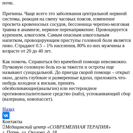
ночи.
Причины. Чаще всего это заболевания центральной нервной
системы, реакция на смену часовых поясов, изменение
просвета кровеносных сосудов, бессонница черепно-мозговая
травма в анамнезе, нервное перенапряжение. Провоцируется
курением, алкоголем. Самым опасным алкогольным
напитком, провоцирующим приступы головной боли является
пиво. Страдают 0.5 – 1% населения, 80% из них мужчины в
возрасте от 20 до 40 лет.
Как помочь. Справиться без врачебной помощи невозможно.
Пучковую головную боль из-за тяжести и остроты еще
называют суицидальной. До приезда скорой помощи – открыт
окно, делать глубокие и размеренные вдохи, приложить что-
нибудь холодное к вискам, принять
обезболивающие(анальгин) или нестероидное
противовоспалительное средство (найз), успокаивающий сбор
(валериана, новопассит).
Назад
Контакты
Медицинский центр «СОВРЕМЕННАЯ ТЕРАПИЯ»
г. Пермь, ул. Окулова, д. 18