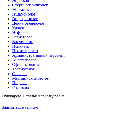
Эндоскопист
Оториноларинголог
Массажист
Пульмонолог
Эндокринолог
Дерматовенеролог
Уролог
Нефролог
Ревматолог
Косметолог
Психиатр
Психотерапевт
Административный персонал
Анестезиолог
Офтальмология
Травмотолог
Онколог
Медицинские сестры
Подолог
Гематолог
Пушкарева Наталья Александровна
Записаться на прием