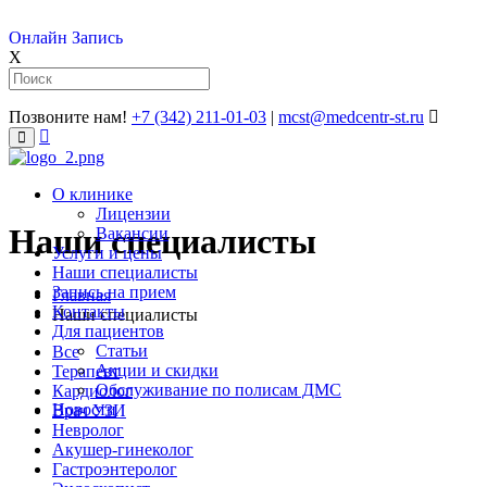
Онлайн Запись
X
Позвоните нам!
+7 (342) 211-01-03
|
mcst@medcentr-st.ru
�����������
����
О клинике
Лицензии
Наши специалисты
Вакансии
Услуги и цены
Наши специалисты
Запись на прием
Главная
Контакты
Наши специалисты
Для пациентов
Статьи
Все
Акции и скидки
Терапевт
Обслуживание по полисам ДМС
Кардиолог
Новости
Врач УЗИ
Невролог
Акушер-гинеколог
Гастроэнтеролог