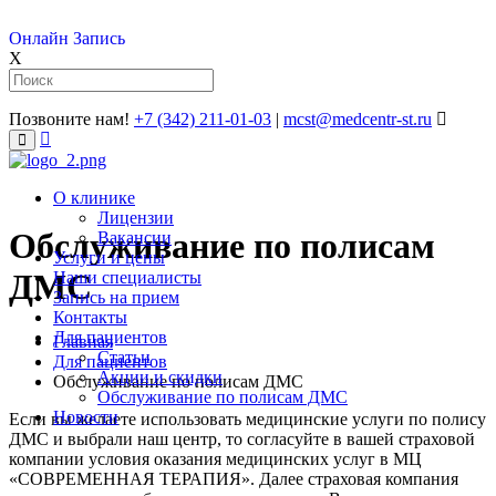
Онлайн Запись
X
Позвоните нам!
+7 (342) 211-01-03
|
mcst@medcentr-st.ru
�����������
����
О клинике
Лицензии
Обслуживание по полисам
Вакансии
Услуги и цены
ДМС
Наши специалисты
Запись на прием
Контакты
Для пациентов
Главная
Статьи
Для пациентов
Акции и скидки
Обслуживание по полисам ДМС
Обслуживание по полисам ДМС
Новости
Если вы желаете использовать медицинские услуги по полису
ДМС и выбрали наш центр, то согласуйте в вашей страховой
компании условия оказания медицинских услуг в МЦ
«СОВРЕМЕННАЯ ТЕРАПИЯ». Далее страховая компания