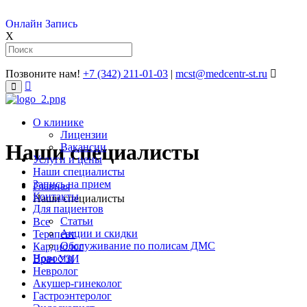
Онлайн Запись
X
Позвоните нам!
+7 (342) 211-01-03
|
mcst@medcentr-st.ru
�����������
����
О клинике
Лицензии
Наши специалисты
Вакансии
Услуги и цены
Наши специалисты
Запись на прием
Главная
Контакты
Наши специалисты
Для пациентов
Статьи
Все
Акции и скидки
Терапевт
Обслуживание по полисам ДМС
Кардиолог
Новости
Врач УЗИ
Невролог
Акушер-гинеколог
Гастроэнтеролог