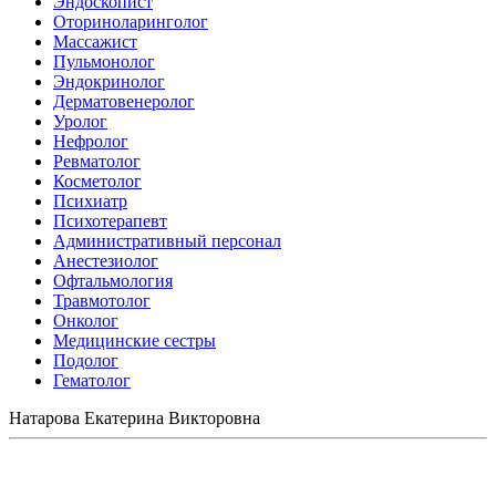
Эндоскопист
Оториноларинголог
Массажист
Пульмонолог
Эндокринолог
Дерматовенеролог
Уролог
Нефролог
Ревматолог
Косметолог
Психиатр
Психотерапевт
Административный персонал
Анестезиолог
Офтальмология
Травмотолог
Онколог
Медицинские сестры
Подолог
Гематолог
Натарова Екатерина Викторовна
Записаться на прием